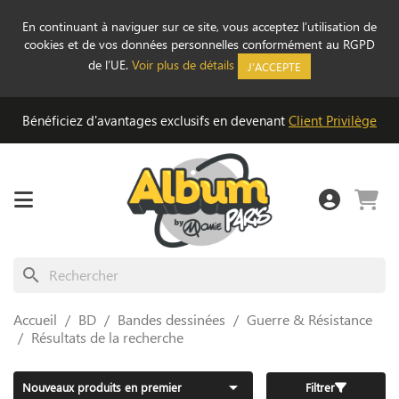
En continuant à naviguer sur ce site, vous acceptez l’utilisation de
cookies et de vos données personnelles conformément au RGPD
de l’UE.
Voir plus de détails
J'ACCEPTE
Bénéficiez d'avantages exclusifs en devenant
Client Privilège
search
Accueil
BD
Bandes dessinées
Guerre & Résistance
Résultats de la recherche

Nouveaux produits en premier
Filtrer