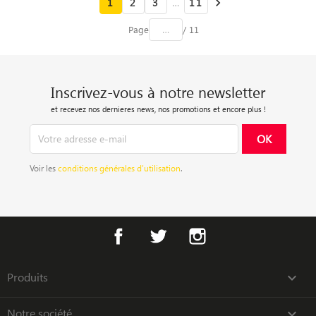
1
2
3
…
11

Page
/ 11
Inscrivez-vous à notre newsletter
et recevez nos dernieres news, nos promotions et encore plus !
Voir les
conditions générales d’utilisation
.
Facebook
Twitter
Instagram
Produits

Notre société
