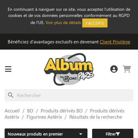
En continuant à naviguer sur ce site, vous acceptez l’utilisation de
cookies et de vos données personnelles conformément au RGPD
de l’UE.
Voir plus de détails
J'ACCEPTE
Bénéficiez d'avantages exclusifs en devenant
Client Privilège
search
Accueil
BD
Produits dérivés BD
Produits dérivés
Astérix
Figurines Astérix
Résultats de la recherche

Nouveaux produits en premier
Filtrer