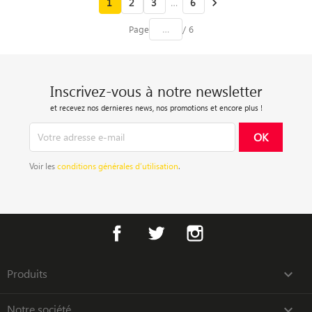
1
2
3
…
6

Page
/ 6
Inscrivez-vous à notre newsletter
et recevez nos dernieres news, nos promotions et encore plus !
Voir les
conditions générales d’utilisation
.
Facebook
Twitter
Instagram
Produits

Notre société
