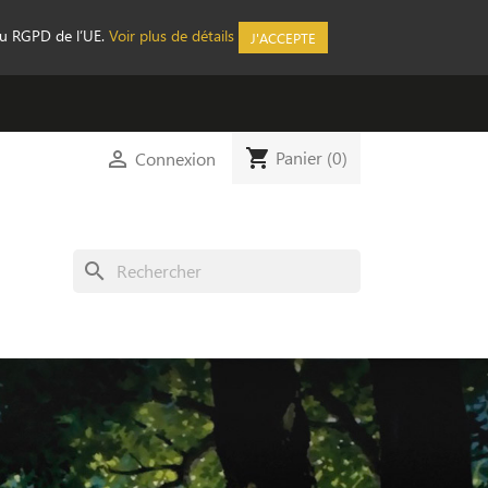
au RGPD de l’UE.
Voir plus de détails
J'ACCEPTE
shopping_cart

Panier
(0)
Connexion
search