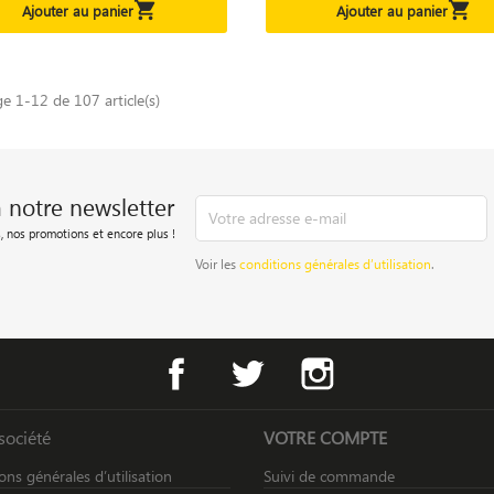


Ajouter au panier
Ajouter au panier
ge 1-12 de 107 article(s)
à notre newsletter
, nos promotions et encore plus !
Voir les
conditions générales d’utilisation
.
Facebook
Twitter
Instagram
société
VOTRE COMPTE
ons générales d’utilisation
Suivi de commande