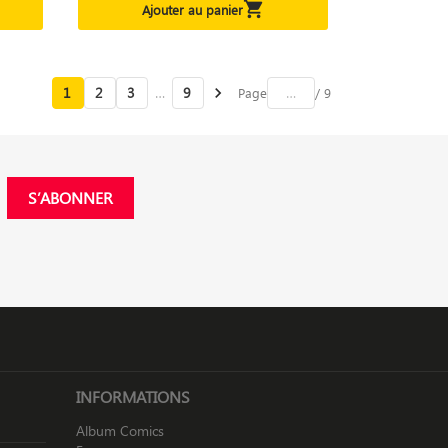

Ajouter au panier
1
2
3
…
9

Page
/ 9
INFORMATIONS
Album Comics