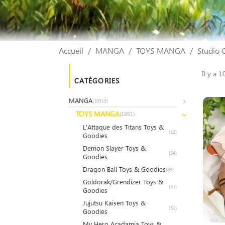
Accueil
MANGA
TOYS MANGA
Studio G
Il y a 1
CATÉGORIES
MANGA
(10313)
TOYS MANGA
(1951)
L'Attaque des Titans Toys &
(12)
Goodies
Demon Slayer Toys &
(34)
Goodies
Dragon Ball Toys & Goodies
(89)
Goldorak/Grendizer Toys &
(31)
Goodies
Jujutsu Kaisen Toys &
(31)
Goodies
My Hero Acadamia Toys &