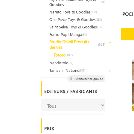
(31)
Goodies
Naruto Toys & Goodies
(132)
POCH
One Piece Toys & Goodies
(254)
Saint Seiya Toys & Goodies
(35)
Funko Pop! Manga
(54)
Studio Ghibli Produits
(318)
dérivés
Totoro
(107)
Nendoroid
(22)
Tamashii Nations
(101)
Réinitialiser ce groupe
EDITEURS / FABRICANTS
PRIX