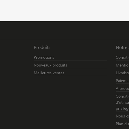
Produits
Notre 
Promotions
Conditi
Nouveaux produits
Mention
Meilleures ventes
Livrais
Paiemen
A prop
Conditi
d’utili
privilèg
Nous c
Plan du