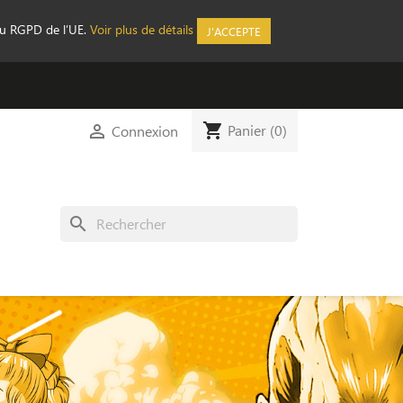
au RGPD de l’UE.
Voir plus de détails
J'ACCEPTE
shopping_cart

Panier
(0)
Connexion
search