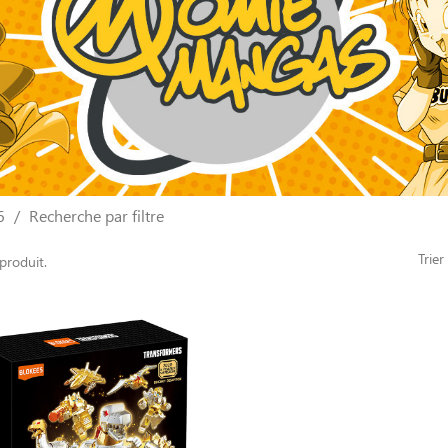
6
Recherche par filtre
Trier
 produit.