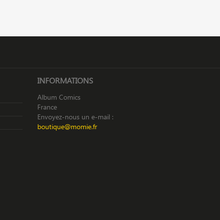
INFORMATIONS
Album Comics
France
Envoyez-nous un e-mail :
boutique@momie.fr