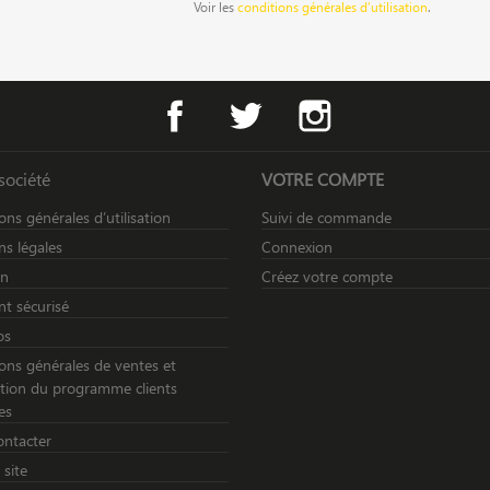
Voir les
conditions générales d’utilisation
.
Facebook
Twitter
Instagram
société
VOTRE COMPTE
ons générales d’utilisation
Suivi de commande
s légales
Connexion
on
Créez votre compte
t sécurisé
os
ons générales de ventes et
sation du programme clients
es
ontacter
 site