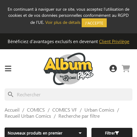
En continuant à naviguer sur ce site, vous acceptez l’utilisation de
cookies et de vos données personnelles conformément au RGPD
de l’UE.
Voir plus de détails
J'ACCEPTE
Bénéficiez d'avantages exclusifs en devenant
Client Privilège
search
Accueil
COMICS
COMICS VF
Urban Comics
Recueil Urban Comics
Recherche par filtre

Nouveaux produits en premier
Filtrer