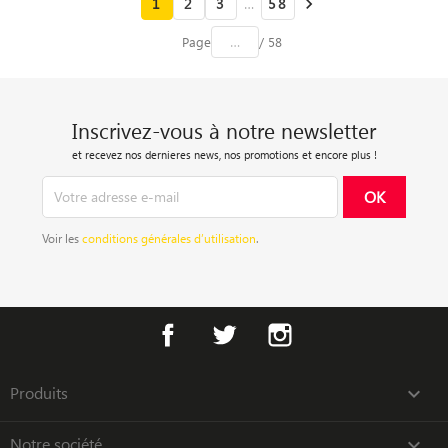
1
2
3
…
58

Page
/ 58
Inscrivez-vous à notre newsletter
et recevez nos dernieres news, nos promotions et encore plus !
Voir les
conditions générales d’utilisation
.
Facebook
Twitter
Instagram
Produits

Notre société
