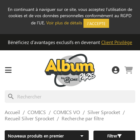
En continuant à naviguer sur ce site, vous acceptez l’utilisation de
cookies et de vos données personnelles conformément au RGPD
de l’UE.
Voir plus de détails
J'ACCEPTE
Bénéficiez d'avantages exclusifs en devenant
Client Privilège
search
Accueil
COMICS
COMICS VO
Silver Sprocket
Recueil Silver Sprocket
Recherche par filtre

Nouveaux produits en premier
Filtrer