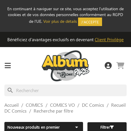
En continuant à naviguer sur ce site, vous acceptez l’utilisation de
cookies et de vos données personnelles conformément au RGPD
de l’UE.
Voir plus de détails
J'ACCEPTE
Bénéficiez d'avantages exclusifs en devenant
Client Privilège
search
Accueil
COMICS
COMICS VO
DC Comics
Recueil
DC Comics
Recherche par filtre

Nouveaux produits en premier
Filtrer