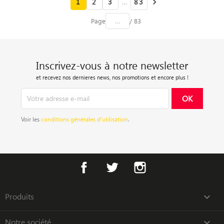
1
2
3
…
83

Page
/ 83
Inscrivez-vous à notre newsletter
et recevez nos dernieres news, nos promotions et encore plus !
Voir les
conditions générales d’utilisation
.
Facebook
Twitter
Instagram
Produits

Notre société
