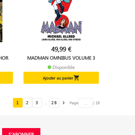
49,99 €
THOR
MADMAN OMNIBUS VOLUME 3
Disponible

Ajouter au panier
1
2
3
…
28

Page
/ 28