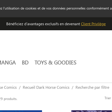
tez l’utilisation de cookies et de vos données personnelles conformément 
Bénéficiez d'avantages exclusifs en devenant
Client Privilège
MANGA
BD
TOYS & GOODIES
se Comics
Recueil Dark Horse Comics
Recherche par filtre
Trier
29 produits.