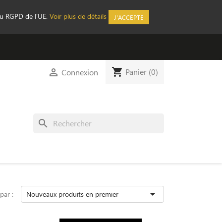
au RGPD de l’UE.
Voir plus de détails
J'ACCEPTE
shopping_cart

Panier
(0)
Connexion
search

 par :
Nouveaux produits en premier