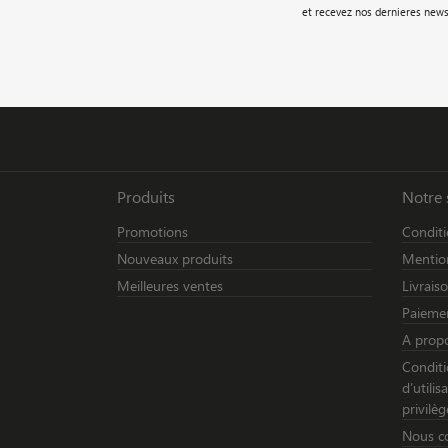
et recevez nos dernieres news
Produits
Notre 
Promotions
Conditi
Nouveaux produits
Mention
Meilleures ventes
Livrais
Paiemen
A prop
Conditi
d’utili
privilèg
Nous c