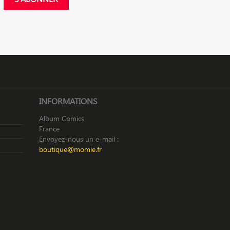
INFORMATIONS
Album Comics
France
Envoyez-nous un e-mail :
boutique@momie.fr