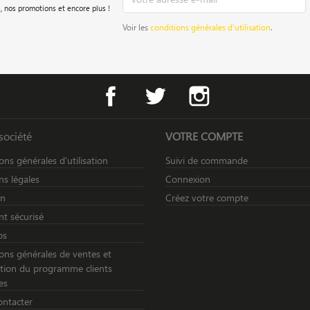
, nos promotions et encore plus !
Voir les
conditions générales d’utilisation
.
Facebook
Twitter
Instagram
société
VOTRE COMPTE
ons générales d’utilisation
Suivi de commande
s légales
Connexion
on
Créez votre compte
t sécurisé
os
ons générales de ventes et
sation du programme clients
es
ontacter