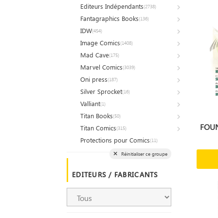
Editeurs Indépendants
(2738)
Fantagraphics Books
(136)
IDW
(454)
Image Comics
(1408)
Mad Cave
(175)
Marvel Comics
(3039)
Oni press
(187)
Silver Sprocket
(16)
Valliant
(1)
Titan Books
(50)
FOUN
Titan Comics
(315)
Protections pour Comics
(11)
Réinitialiser ce groupe
EDITEURS / FABRICANTS