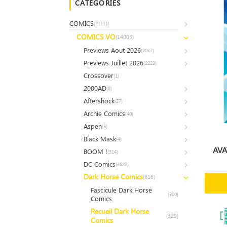
CATÉGORIES
COMICS
(21111)
COMICS VO
(14005)
Previews Aout 2026
(2017)
Previews Juillet 2026
(2223)
Crossover
(1)
2000AD
(8)
Aftershock
(37)
Archie Comics
(40)
Aspen
(5)
Black Mask
(4)
AVA
BOOM !
(314)
DC Comics
(3622)
Dark Horse Comics
(616)
Fascicule Dark Horse
(300)
Comics
Recueil Dark Horse
(329)
Comics