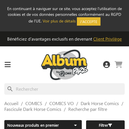
En continuant à naviguer sur ce site, vous acceptez l’utilisation de
cookies et de vos données personnelles conformément au RGPD
de l’UE.
Voir plus de détails
J'ACCEPTE
Bénéficiez d'avantages exclusifs en devenant
Client Privilège
search
Accueil
COMICS
COMICS VO
Dark Horse Comics
Fascicule Dark Horse Comics
Recherche par filtre

Nouveaux produits en premier
Filtrer