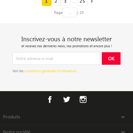
1
2
3
…
25

Page
/ 25
Inscrivez-vous à notre newsletter
et recevez nos dernieres news, nos promotions et encore plus !
Voir les
conditions générales d’utilisation
.
Facebook
Twitter
Instagram
Produits

Notre société
