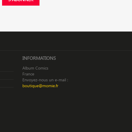
INFORMATIONS
Album Comics
France
Envoyez-nous un e-mail :
boutique@momie.fr