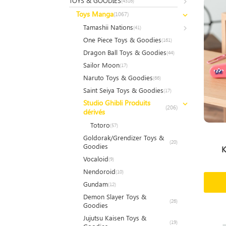
TOYS & GOODIES
(4316)
Toys Manga
(1067)
Tamashii Nations
(41)
One Piece Toys & Goodies
(161)
Dragon Ball Toys & Goodies
(44)
Sailor Moon
(17)
Naruto Toys & Goodies
(66)
Saint Seiya Toys & Goodies
(17)
Studio Ghibli Produits
(206)
dérivés
Totoro
(57)
Goldorak/Grendizer Toys &
(20)
Goodies
K
Vocaloid
(9)
Nendoroid
(10)
Gundam
(12)
Demon Slayer Toys &
(26)
Goodies
Jujutsu Kaisen Toys &
(19)