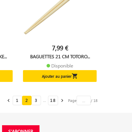
7,99 €
...
BAGUETTES 21 CM TOTORO...
Disponible

Ajouter au panier

1
2
3
…
18

Page
/ 18