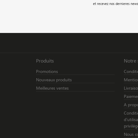
et recevez nos dernieres news
Produits
Notre 
Promotions
Conditi
Nouveaux produits
Mention
Meilleures ventes
Livrais
Paiemen
A prop
Conditi
d’utili
privilèg
Nous c