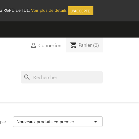
au RGPD de l’UE.
Voir plus de détails
J'ACCEPTE
shopping_cart

Panier
(0)
Connexion
search

 par :
Nouveaux produits en premier