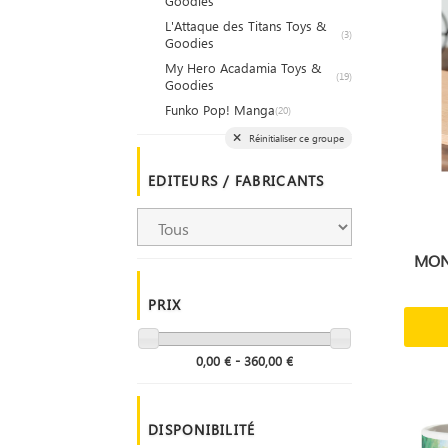
Goodies
L'Attaque des Titans Toys &
(3)
Goodies
My Hero Acadamia Toys &
(19)
Goodies
Funko Pop! Manga
(20)
Réinitialiser ce groupe
EDITEURS / FABRICANTS
MON 
PRIX
0,00 € - 360,00 €
DISPONIBILITÉ