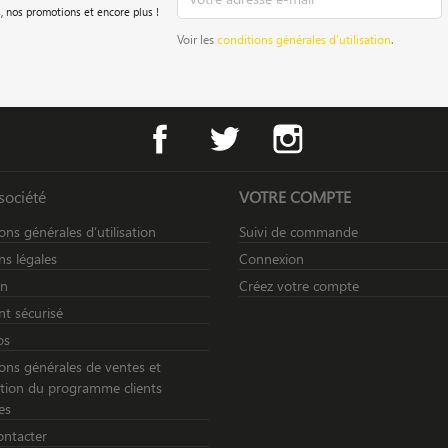
, nos promotions et encore plus !
Voir les
conditions générales d’utilisation
.
Facebook
Twitter
Instagram
société
VOTRE COMPTE
ons générales d’utilisation
Suivi de commande
s légales
Connexion
on
Créez votre compte
t sécurisé
os
ons générales de ventes et
sation du programme clients
es
ontacter